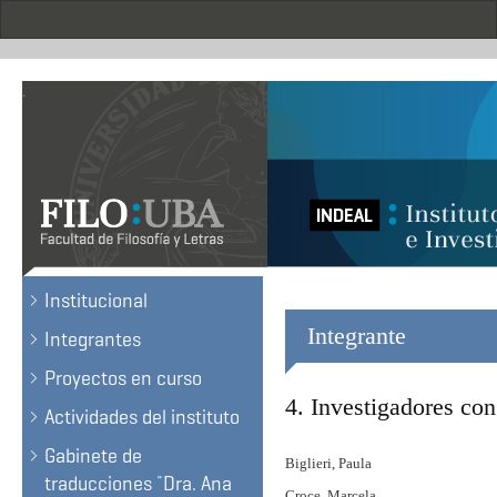
Skip
to
main
content
.
Institucional
Integrante
Integrantes
Proyectos en curso
4. Investigadores con 
Actividades del instituto
Gabinete de
Biglieri, Paula
traducciones ¨Dra. Ana
Croce, Marcela